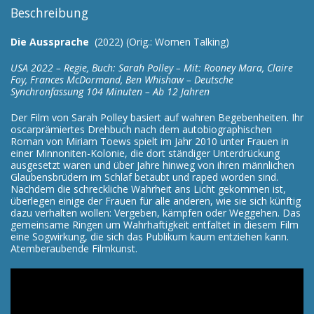
Beschreibung
Die Aussprache
(2022) (Orig.: Women Talking)
USA 2022 – Regie, Buch: Sarah Polley – Mit: Rooney Mara, Claire
Foy, Frances McDormand, Ben Whishaw – Deutsche
Synchronfassung 104 Minuten – Ab 12 Jahren
Der Film von Sarah Polley basiert auf wahren Begebenheiten. Ihr
oscarprämiertes Drehbuch nach dem autobiographischen
Roman von Miriam Toews spielt im Jahr 2010 unter Frauen in
einer Minnoniten-Kolonie, die dort ständiger Unterdrückung
ausgesetzt waren und über Jahre hinweg von ihren männlichen
Glaubensbrüdern im Schlaf betäubt und raped worden sind.
Nachdem die schreckliche Wahrheit ans Licht gekommen ist,
überlegen einige der Frauen für alle anderen, wie sie sich künftig
dazu verhalten wollen: Vergeben, kämpfen oder Weggehen. Das
gemeinsame Ringen um Wahrhaftigkeit entfaltet in diesem Film
eine Sogwirkung, die sich das Publikum kaum entziehen kann.
Atemberaubende Filmkunst.